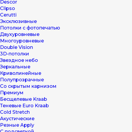
Descor
Clipso
Cerutti
Эксклюзивные
Потолки с фотопечатью
Двухуровневые
Многоуровневые
Double Vision
3D-потолки
Звездное небо
Зеркальные
Криволинейные
Полупрозрачные
Со скрытым карнизом
Премиум
Бесщелевые Kraab
Теневые Euro Kraab
Cold Stretch
Акустические
Резные Apply
С подсветкой